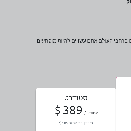
סטנדרט
$
389
/ לחודש
פיקדון בר-החזר
189
$