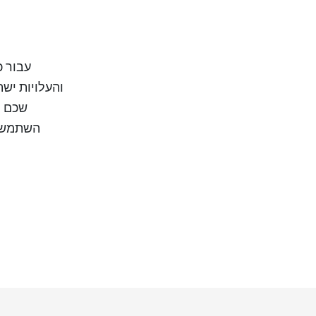
עבור כ
enguin
השתמש